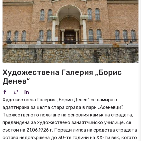
Художествена Галерия „Борис
Денев“
Художествена Галерия „Борис Денев“ се намира в
адаптирана за целта стара сграда в парк „Асеневци“.
Тържественото полагане на основния камък на сградата,
предвидена за художествено занаятчийско училище, се
състои на 21.06.1926 г. Поради липса на средства сградата
остава недовършена до 30-те години на XX-ти век, когато