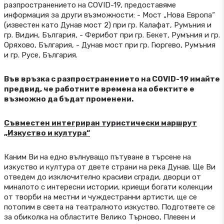
разпространението на COVID-19, предоставяме
информация за други възможности: - Мост „Нова Европа“
(известен като Дунав мост 2) при гр. Калафат, Румъния и
гр. Видин, България, - Ферибот при гр. Бекет, Румъния и гр.
Оряхово, България, - Дунав мост при гр. Гюргево, Румъния
и гр. Русе, България.
Във връзка с разпространението на COVID-19 имайте
предвид, че работните времена на обектите е
възможно да бъдат променени.
Съвместен интегриран туристически маршрут
„Изкуство и култура“
Каним Ви на едно вълнуващо пътуване в търсене на
изкуство и култура от двете страни на река Дунав. Ще Ви
отведем до изключително красиви сгради, дворци от
миналото с интересни истории, криещи богати колекции
от творби на местни и чуждестранни артисти, ще се
потопим в света на театралното изкуство. Подгответе се
за обиколка на областите Велико Търново, Плевен и