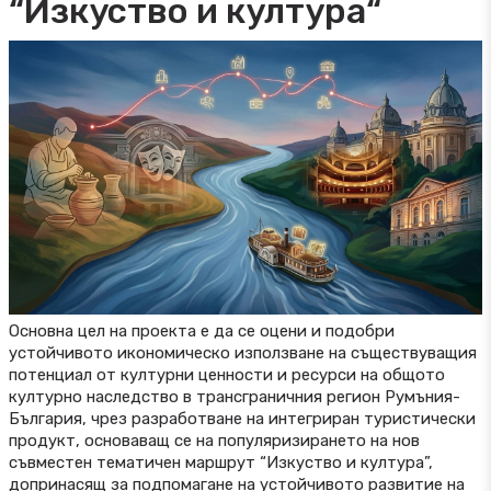
“Изкуство и култура“
Основна цел на проекта е да се оцени и подобри
устойчивото икономическо използване на съществуващия
потенциал от културни ценности и ресурси на общото
културно наследство в трансграничния регион Румъния-
България, чрез разработване на интегриран туристически
продукт, основаващ се на популяризирането на нов
съвместен тематичен маршрут “Изкуство и култура”,
допринасящ за подпомагане на устойчивото развитие на