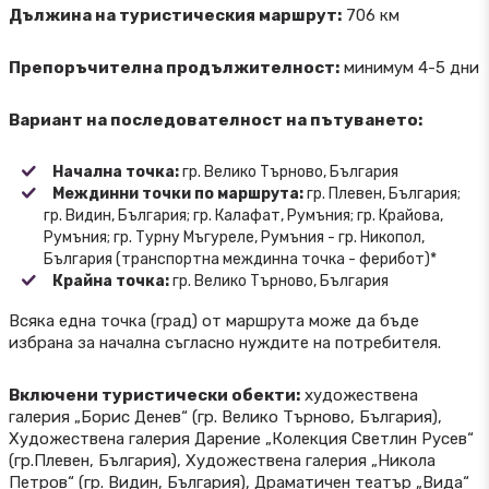
Дължина на туристическия маршрут:
706 км
Препоръчителна продължителност:
минимум 4-5 дни
Вариант на последователност на пътуването:
Начална точка:
гр. Велико Търново, България
Междинни точки по маршрута:
гр. Плевен, България;
гр. Видин, България; гр. Калафат, Румъния; гр. Крайова,
Румъния; гр. Турну Мъгуреле, Румъния - гр. Никопол,
България (транспортна междинна точка - ферибот)*
Крайна точка:
гр. Велико Търново, България
Всяка една точка (град) от маршрута може да бъде
избрана за начална съгласно нуждите на потребителя.
Включени туристически обекти:
художествена
галерия „Борис Денев“ (гр. Велико Търново, България),
Художествена галерия Дарение „Колекция Светлин Русев“
(гр.Плевен, България), Художествена галерия „Никола
Петров“ (гр. Видин, България), Драматичен театър „Вида“