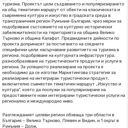
туризма. Проектът цели създаването и популяризирането
на общ тематичен маршрут от обекти на класическата и
съвременна култура и изкуство в градската среда в
трансграничния регион Румъния-България, чрез мерки за
подобряване състоянието на културно-исторически
забележителности на територията на община Велико
Търново и община Калафат. Предвидените дейности по
проекта допринасят за постигането на следните
специфични цели: насърчаване развитието на туризма в
региона; подобряване на културната инфраструктура;
разнообразяване на туристическите продукти и услуги в
региона. За успешното реализиране на проекта е
необходимо да се изготви Маркетингова стратегия за
реализиране на интегриран туристически продукт,
включително съвместен тематичен маршрут „Изкуство и
култура“, която да послужи за популяризиране на
предоставяните нови интегрирани туристически услуги на
регионално и международно ниво.
Разглежданият целеви регион обхваща три области в
България – Велико Търново, Плевен и Видин, и 1 окръг в
Румъния – Долж.