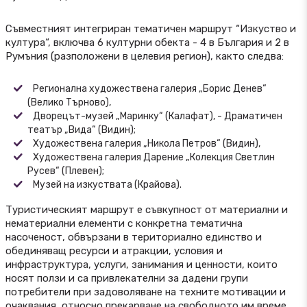
Съвместният интегриран тематичен маршрут “Изкуство и
култура“, включва 6 културни обекта - 4 в България и 2 в
Румъния (разположени в целевия регион), както следва:
Регионална художествена галерия „Борис Денев“
(Велико Търново),
Дворецът-музей „Маринку“ (Калафат), - Драматичен
театър „Вида“ (Видин);
Художествена галерия „Никола Петров“ (Видин),
Художествена галерия Дарение „Колекция Светлин
Русев“ (Плевен);
Музей на изкуствата (Крайова).
Туристическият маршрут е съвкупност от материални и
нематериални елементи с конкретна тематична
насоченост, обвързани в териториално единство и
обединяващ ресурси и атракции, условия и
инфраструктура, услуги, занимания и ценности, които
носят ползи и са привлекателни за дадени групи
потребители при задоволяване на техните мотивации и
очаквания, относно прекарване на свободното им време.