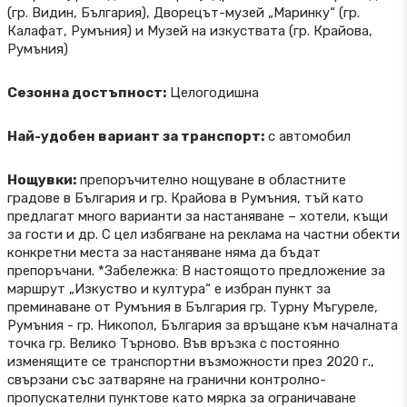
(гр. Видин, България), Дворецът-музей „Маринку“ (гр.
Калафат, Румъния) и Музей на изкуствата (гр. Крайова,
Румъния)
Сезонна достъпност:
Целогодишна
Най-удобен вариант за транспорт:
с автомобил
Нощувки:
препоръчително нощуване в областните
градове в България и гр. Крайова в Румъния, тъй като
предлагат много варианти за настаняване – хотели, къщи
за гости и др. С цел избягване на реклама на частни обекти
конкретни места за настаняване няма да бъдат
препоръчани. *Забележка: В настоящото предложение за
маршрут „Изкуство и култура“ е избран пункт за
преминаване от Румъния в България гр. Турну Мъгуреле,
Румъния - гр. Никопол, България за връщане към началната
точка гр. Велико Търново. Във връзка с постоянно
изменящите се транспортни възможности през 2020 г.,
свързани със затваряне на гранични контролно-
пропускателни пунктове като мярка за ограничаване