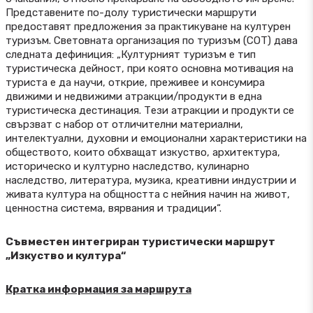
Представените по-долу туристически маршрути
предоставят предложения за практикуване на културен
туризъм. Световната организация по туризъм (СОТ) дава
следната дефиниция: „Културният туризъм е тип
туристическа дейност, при която основна мотивация на
туриста е да научи, открие, преживее и консумира
движими и недвижими атракции/продукти в една
туристическа дестинация. Тези атракции и продукти се
свързват с набор от отличителни материални,
интелектуални, духовни и емоционални характеристики на
обществото, които обхващат изкуство, архитектура,
историческо и културно наследство, кулинарно
наследство, литература, музика, креативни индустрии и
живата култура на общността с нейния начин на живот,
ценностна система, вярвания и традиции“.
Съвместен интегриран туристически маршрут
„Изкуство и култура“
Кратка информация за маршрута