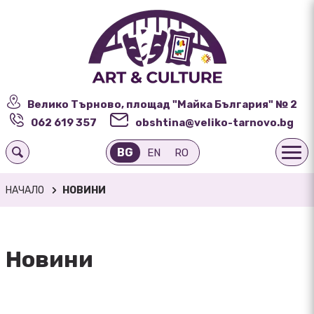
Велико Търново, площад "Майка България" № 2
062 619 357
obshtina@veliko-tarnovo.bg
BG
EN
RO
НАЧАЛО
НОВИНИ
Новини