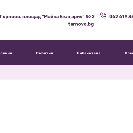
Търново, площад "Майка България" № 2
062 619 3
tarnovo.bg
овини
Събития
Библиотека
Пол