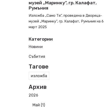
музей „Маринку“, гр. Калафат,
Румъния
Изложба „Само Тя“, проведена в Двореца-
музей „Маринку“, гр. Калафат, Румъния на 6
март 2025
Категории
Новини
Събития
Тагове
изложба
Архив
2026
Май (1)