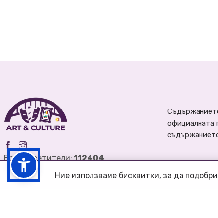
Съдържанието
официалната 
съдържанието 
Брой посетители:
112404
Ние използваме бисквитки, за да подобри
Община Велико Търново