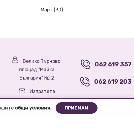
Март (30)
Велико Търново,
062 619 357
площад "Майка
България" № 2
062 619 203
Изпратете
съобщение
нашите
oбщи условия.
ПРИЕМАМ
Общи условия
Политика за "бисквитки"