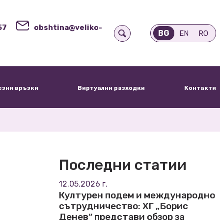
57
obshtina@veliko-
BG
EN
RO
езни връзки
Виртуални разходки
Контакти
Последни статии
12.05.2026 г.
Културен подем и международно
сътрудничество: ХГ „Борис
Денев“ представи обзор за