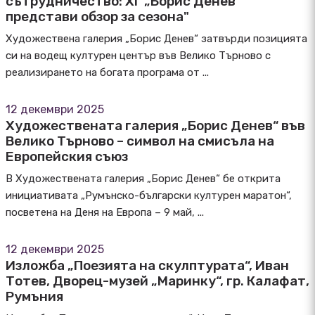
сътрудничество: ХГ „Борис Денев“
представи обзор за сезона"
Художествена галерия „Борис Денев“ затвърди позицията
си на водещ културен център във Велико Търново с
реализирането на богата програма от ...
12 декември 2025
Художествената галерия „Борис Денев“ във
Велико Търново – символ на смисъла на
Европейския съюз
В Художествената галерия „Борис Денев“ бе открита
инициативата „Румънско-български културен маратон“,
посветена на Деня на Европа – 9 май, ...
12 декември 2025
Изложба „Поезията на скулптурата“, Иван
Тотев, Дворец-музей „Маринку“, гр. Калафат,
Румъния