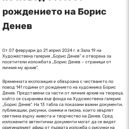
рождението на Борис
Денев
От 07 февруари до 21 април 2024 г. в Зала 19 на
Художествена галерия „Борис Денев“ е отворена за
посетители изложбата „Борис Денев – страници от
личния му архив“.
Временната експозиция е обвързана с честването по
повод 141 години от рождението на художника Борис
Денев. Представени са части от личния архив на твореца,
който се съхранява във фонда на Художествена галерия
„Борис Денев“. На 13 табла са показани важни документи,
публикации, рисунки, снимки и писма, които хвърлят
светлина върху живота и творчество на Денев. Сред
изложените автентични документи могат да се видят
оригиналният афиш от първата изложба с рисунки на