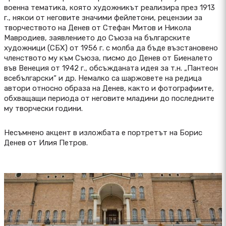
военна тематика, която художникът реализира през 1913
г., някои от неговите значими фейлетони, рецензии за
творчеството на Денев от Стефан Митов и Никола
Мавродиев, заявлението до Съюза на българските
художници (СБХ) от 1956 г. с молба да бъде възстановено
членството му към Съюза, писмо до Денев от Биеналето
във Венеция от 1942 г., обсъжданата идея за т.н. „Пантеон
всебългарски“ и др. Немалко са шаржовете на редица
автори относно образа на Денев, както и фотографиите,
обхващащи периода от неговите младини до последните
му творчески години.
Несъмнено акцент в изложбата е портретът на Борис
Денев от Илия Петров.