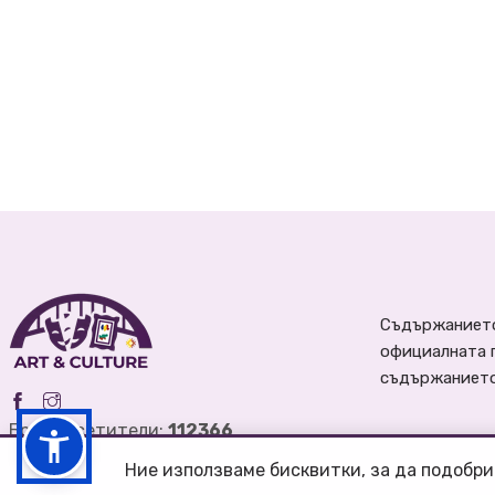
Съдържанието
официалната 
съдържанието 
Брой посетители:
112366
Ние използваме бисквитки, за да подобри