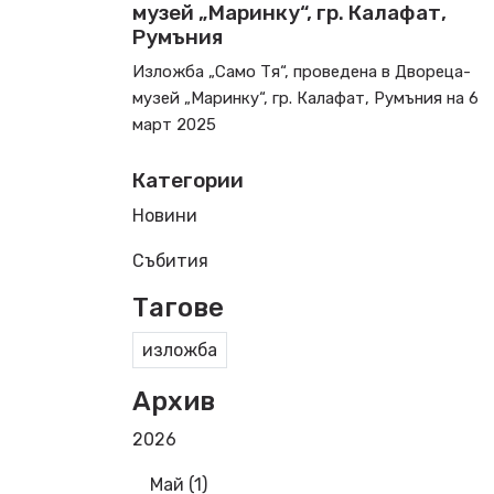
музей „Маринку“, гр. Калафат,
Румъния
Изложба „Само Тя“, проведена в Двореца-
музей „Маринку“, гр. Калафат, Румъния на 6
март 2025
Категории
Новини
Събития
Тагове
изложба
Архив
2026
Май (1)