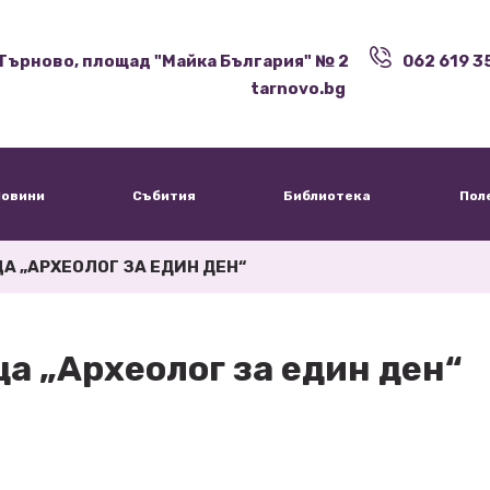
Търново, площад "Майка България" № 2
062 619 3
tarnovo.bg
овини
Събития
Библиотека
Пол
 „АРХЕОЛОГ ЗА ЕДИН ДЕН“
а „Археолог за един ден“