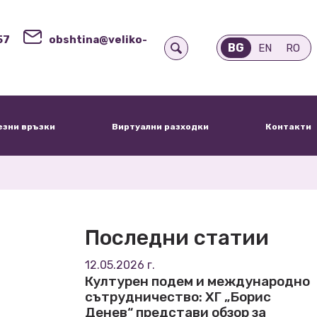
57
obshtina@veliko-
BG
EN
RO
езни връзки
Виртуални разходки
Контакти
Последни статии
12.05.2026 г.
Културен подем и международно
сътрудничество: ХГ „Борис
Денев“ представи обзор за