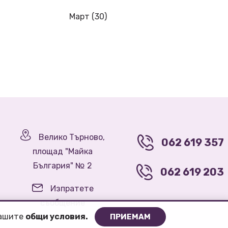
Март (30)
Велико Търново,
062 619 357
площад "Майка
България" № 2
062 619 203
Изпратете
съобщение
нашите
oбщи условия.
ПРИЕМАМ