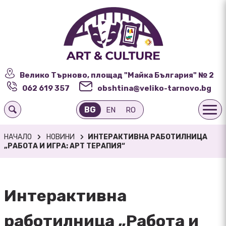
Велико Търново, площад "Майка България" № 2
062 619 357
obshtina@veliko-tarnovo.bg
BG
EN
RO
НАЧАЛО
НОВИНИ
ИНТЕРАКТИВНА РАБОТИЛНИЦА
„РАБОТА И ИГРА: АРТ ТЕРАПИЯ“
Интерактивна
работилница „Работа и