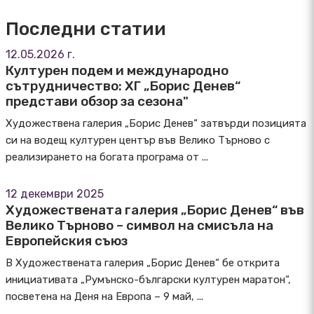
Последни статии
12.05.2026 г.
Културен подем и международно
сътрудничество: ХГ „Борис Денев“
представи обзор за сезона"
Художествена галерия „Борис Денев“ затвърди позицията
си на водещ културен център във Велико Търново с
реализирането на богата програма от ...
12 декември 2025
Художествената галерия „Борис Денев“ във
Велико Търново – символ на смисъла на
Европейския съюз
В Художествената галерия „Борис Денев“ бе открита
инициативата „Румънско-български културен маратон“,
посветена на Деня на Европа – 9 май, ...