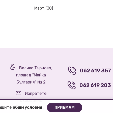
Март (30)
Велико Търново,
062 619 357
площад "Майка
България" № 2
062 619 203
Изпратете
съобщение
нашите
oбщи условия.
ПРИЕМАМ