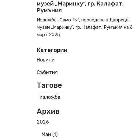
музей „Маринку“, гр. Калафат,
Румъния
Изложба „Само Тя“, проведена в Двореца-
музей „Маринку“, гр. Калафат, Румъния на 6
март 2025
Категории
Новини
Събития
Тагове
изложба
Архив
2026
Май (1)