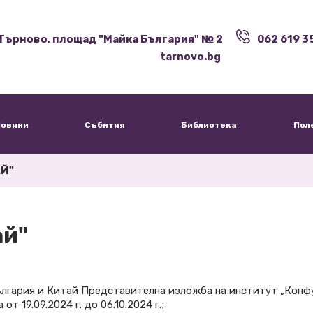
Търново, площад "Майка България" № 2
062 619 3
tarnovo.bg
овини
Събития
Библиотека
Пол
Й"
ай"
лгария и Китай Представителна изложба на институт „Конф
т 19.09.2024 г. до 06.10.2024 г.;