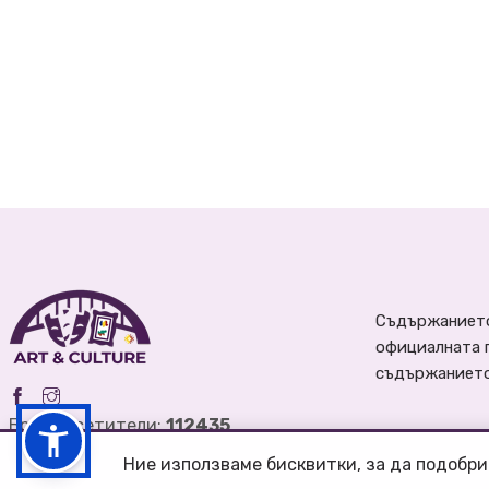
Съдържанието
официалната 
съдържанието 
Брой посетители:
112435
Ние използваме бисквитки, за да подобри