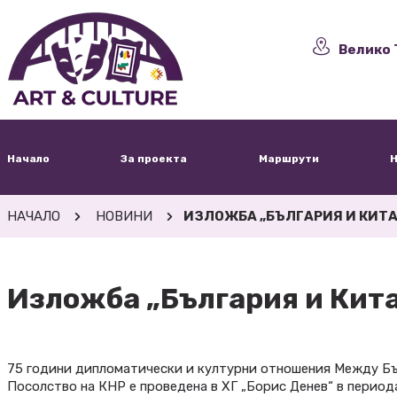
Велико 
Начало
За проекта
Маршрути
Н
НАЧАЛО
НОВИНИ
ИЗЛОЖБА „БЪЛГАРИЯ И КИТА
Изложба „България и Кит
75 години дипломатически и културни отношения Между Бъ
Посолство на КНР е проведена в ХГ „Борис Денев“ в периода о