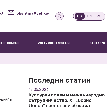
57
obshtina@veliko-
BG
EN
RO
езни връзки
Виртуални разходки
Контакти
Последни статии
12.05.2026 г.
Културен подем и международно
уций“ и
сътрудничество: ХГ „Борис
Денев“ представи обзор за