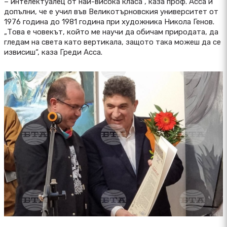
– интелектуалец от най-висока класа“, каза проф. Асса и
допълни, че е учил във Великотърновския университет от
1976 година до 1981 година при художника Никола Генов.
„Това е човекът, който ме научи да обичам природата, да
гледам на света като вертикала, защото така можеш да се
извисиш“, каза Греди Асса.