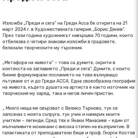
Изложба „Преди и сега“ на Греди Асса бе открита на 21
март 2024 г. в Художествената галерия „Борис Денев“.
През тази година художникът навършва 70 години, които
отбелязва с четири знакови изложби в градовете,
белязали творческите му търсения.
„Метафора на живота“ – това са думите, скрити в
контекста на заглавието „Преди и сега“. Думите, с които
бихме формулирали посланието на това вълнуващо
пътуване от и до Греди АССА. Една своеобразна география
на живота, където душата на артиста е както източник на
творческия му заряд, така и негов личен пристан.
„ Много неща ме свързват с Велико Търново, тук се
запознах с моята съпруга, тук учих и намерих моите
учители – легенди. Сред тях е Янаки Манасиев – един от
мълчаливите мохикани с висока степен на възприятие. В
галактиката от преподаватели беше и проф. Георги Костов