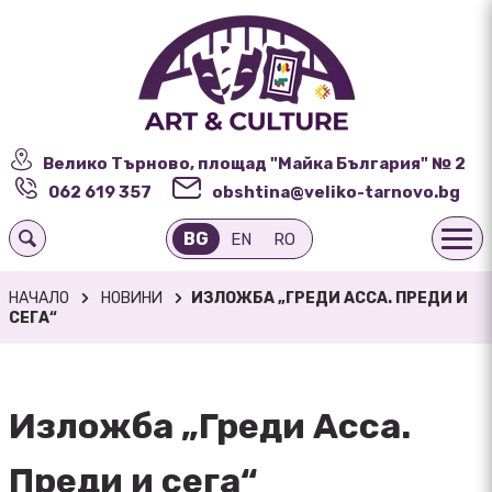
Велико Търново, площад "Майка България" № 2
062 619 357
obshtina@veliko-tarnovo.bg
BG
EN
RO
НАЧАЛО
НОВИНИ
ИЗЛОЖБА „ГРЕДИ АССА. ПРЕДИ И
СЕГА“
Изложба „Греди Асса.
Преди и сега“