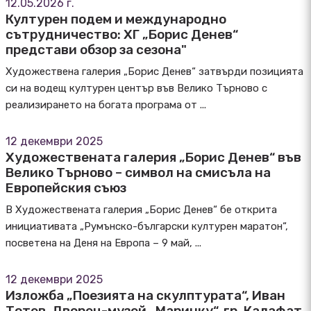
12.05.2026 г.
Културен подем и международно
сътрудничество: ХГ „Борис Денев“
представи обзор за сезона"
Художествена галерия „Борис Денев“ затвърди позицията
си на водещ културен център във Велико Търново с
реализирането на богата програма от ...
12 декември 2025
Художествената галерия „Борис Денев“ във
Велико Търново – символ на смисъла на
Европейския съюз
В Художествената галерия „Борис Денев“ бе открита
инициативата „Румънско-български културен маратон“,
посветена на Деня на Европа – 9 май, ...
12 декември 2025
Изложба „Поезията на скулптурата“, Иван
Тотев, Дворец-музей „Маринку“, гр. Калафат,