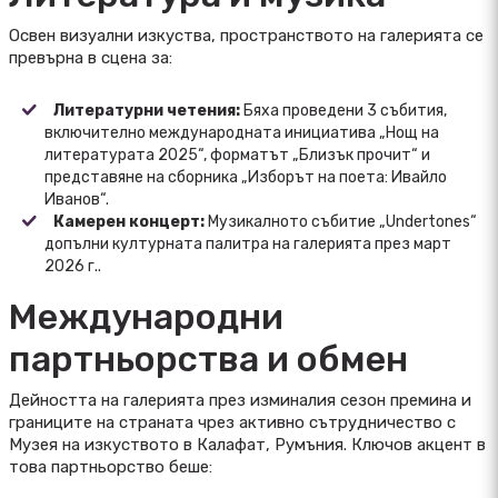
Освен визуални изкуства, пространството на галерията се
превърна в сцена за:
Литературни четения:
Бяха проведени 3 събития,
включително международната инициатива „Нощ на
литературата 2025“, форматът „Близък прочит“ и
представяне на сборника „Изборът на поета: Ивайло
Иванов“.
Камерен концерт:
Музикалното събитие „Undertones“
допълни културната палитра на галерията през март
2026 г..
Международни
партньорства и обмен
Дейността на галерията през изминалия сезон премина и
границите на страната чрез активно сътрудничество с
Музея на изкуството в Калафат, Румъния. Ключов акцент в
това партньорство беше: