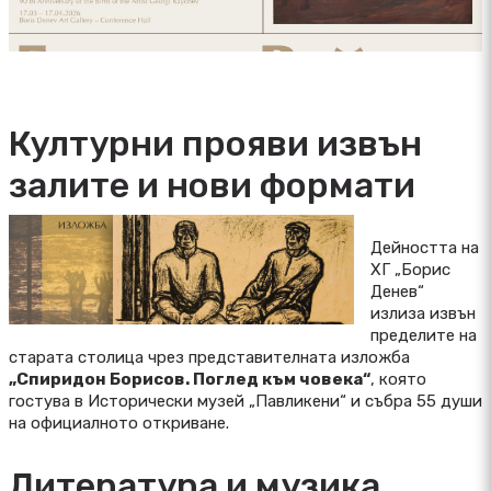
Културни прояви извън
залите и нови формати
Дейността на
ХГ „Борис
Денев“
излиза извън
пределите на
старата столица чрез представителната изложба
„Спиридон Борисов. Поглед към човека“
, която
гостува в Исторически музей „Павликени“ и събра 55 души
на официалното откриване.
Литература и музика