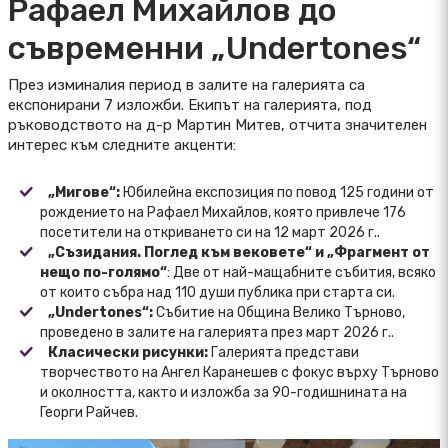
Рафаел Михайлов до
съвременни „Undertones“
През изминалия период в залите на галерията са
експонирани 7 изложби. Екипът на галерията, под
ръководството на д-р Мартин Митев, отчита значителен
интерес към следните акценти:
„Мигове“:
Юбилейна експозиция по повод 125 години от
рождението на Рафаел Михайлов, която привлече 176
посетители на откриването си на 12 март 2026 г..
„Съзидания. Поглед към вековете“ и „Фрагмент от
нещо по-голямо“
: Две от най-мащабните събития, всяко
от които събра над 110 души публика при старта си.
„Undertones“:
Събитие на Община Велико Търново,
проведено в залите на галерията през март 2026 г..
Класически рисунки:
Галерията представи
творчеството на Ангел Каранешев с фокус върху Търново
и околността, както и изложба за 90-годишнината на
Георги Райчев.