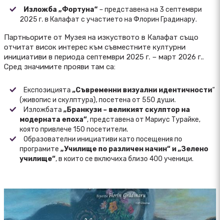
Изложба „Фортуна“
– представена на 3 септември
2025 г. в Калафат с участието на Флорин Градинару.
Партньорите от Музея на изкуството в Калафат също
отчитат висок интерес към съвместните културни
инициативи в периода септември 2025 г. – март 2026 г..
Сред значимите прояви там са:
Експозицията
„Съвременни визуални идентичности
“
(живопис и скулптура), посетена от 550 души.
Изложбата
„Бранкузи – великият скулптор на
модерната епоха“
, представена от Мариус Турайке,
която привлече 150 посетители.
Образователни инициативи като посещения по
програмите
„Училище по различен начин“ и „Зелено
училище“
, в които се включиха близо 400 ученици.