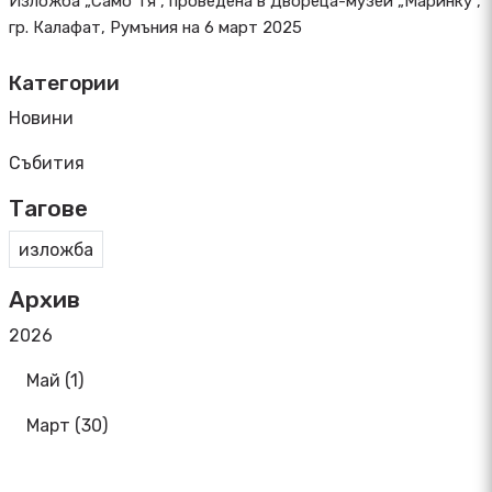
Изложба „Само Тя“, проведена в Двореца-музей „Маринку“,
гр. Калафат, Румъния на 6 март 2025
Категории
Новини
Събития
Тагове
изложба
Архив
2026
Май (1)
Март (30)