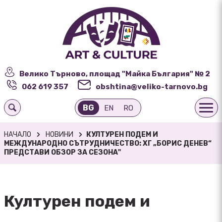
Велико Търново, площад "Майка България" № 2
062 619 357
obshtina@veliko-tarnovo.bg
BG
EN
RO
НАЧАЛО
НОВИНИ
КУЛТУРЕН ПОДЕМ И
МЕЖДУНАРОДНО СЪТРУДНИЧЕСТВО: ХГ „БОРИС ДЕНЕВ“
ПРЕДСТАВИ ОБЗОР ЗА СЕЗОНА"
Културен подем и