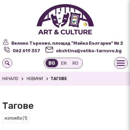
Велико Търново, площад "Майка България" № 2
062 619 357
obshtina@veliko-tarnovo.bg
BG
EN
RO
НАЧАЛО
НОВИНИ
ТАГОВЕ
Тагове
изложба (1)