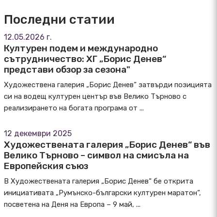
Последни статии
12.05.2026 г.
Културен подем и международно
сътрудничество: ХГ „Борис Денев“
представи обзор за сезона"
Художествена галерия „Борис Денев“ затвърди позицията
си на водещ културен център във Велико Търново с
реализирането на богата програма от ...
12 декември 2025
Художествената галерия „Борис Денев“ във
Велико Търново – символ на смисъла на
Европейския съюз
В Художествената галерия „Борис Денев“ бе открита
инициативата „Румънско-български културен маратон“,
посветена на Деня на Европа – 9 май, ...