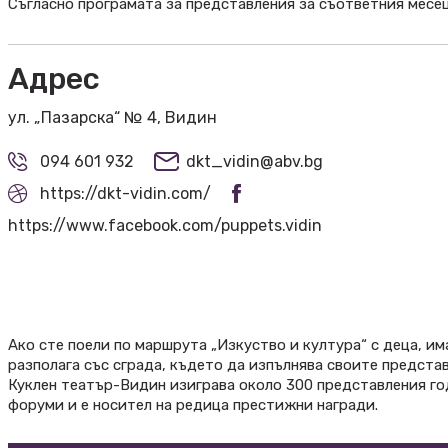
Съгласно програмата за представления за съответния месе
Адрес
ул. „Пазарска“ № 4, Видин
094 601 932
dkt_vidin@abv.bg
https://dkt-vidin.com/
https://www.facebook.com/puppets.vidin
Ако сте поели по маршрута „Изкуство и култура“ с деца, има
разполага със сграда, където да изпълнява своите предста
Куклен театър-Видин изиграва около 300 представления го
форуми и е носител на редица престижни награди.