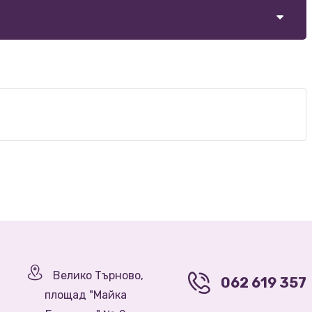
Велико Търново,
062 619 357
площад "Майка