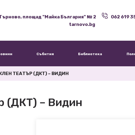
Търново, площад "Майка България" № 2
062 619 3
tarnovo.bg
овини
Събития
Библиотека
Пол
ЛЕН ТЕАТЪР (ДКТ) – ВИДИН
 (ДКТ) – Видин