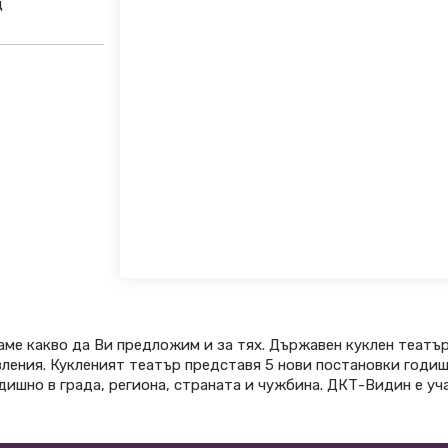
ц
ме какво да Ви предложим и за тях. Държавен куклен театър (
вления. Кукленият театър представя 5 нови постановки годиш
дишно в града, региона, страната и чужбина. ДКТ-Видин е у