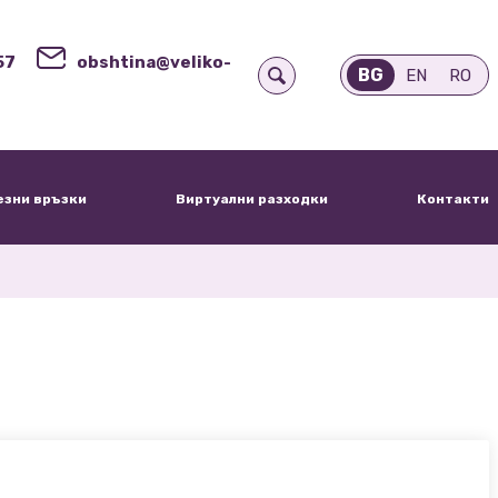
57
obshtina@veliko-
BG
EN
RO
езни връзки
Виртуални разходки
Контакти