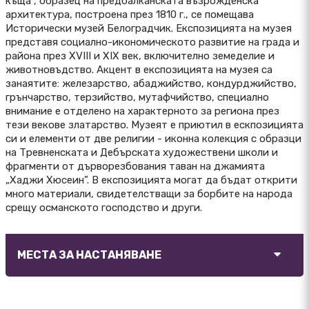
къща“, образец на предбалканската възрожденска
архитектура, построена през 1810 г., се помещава
Исторически музей Белоградчик. Експозицията на музея
представя социално-икономическото развитие на града и
района през XVIII и XIX век, включително земеделие и
животновъдство. Акцент в експозицията на музея са
занаятите: железарство, абаджийство, кондурджийство,
грънчарство, терзийство, мутафчийство, специално
внимание е отделено на характерното за региона през
тези векове златарство. Музеят е приютил в ескпозицията
си и елементи от две религии - иконна колекция с образци
на Тревненската и Дебърската художествени школи и
фрагменти от дърворезбования таван на джамията
„Хаджи Хюсеин”. В експозицията могат да бъдат открити
много материали, свидетелстващи за борбите на народа
срещу османското господство и други.
МЕСТА ЗА НАСТАНЯВАНЕ