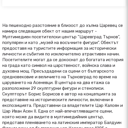
На пешеходно разстояние в близост до хълма Царевец се
намира следващия обект от нашия маршрут -
Мултимедиен посетителски център "Царевград Търнов",
популярен и като „музей на восъчните фигури“. Обектът
предоставя на туристите информация за исторически
личности и събития по изключително атрактивен начин.
Посетителите могат да се докоснат до богатата история
на града като символ на царственост, войнска слава и
духовна мощ. Пресъздадени са сцени от българското
средновековие и величието на Търновград по време на
царуването на Асеневци. В центъра на два етажа са
разположени 29 скулптурни фигури и стенописи.
Скулпторът Борис Борисов е автор на концепцията за
представяне на историческите личности, включени в
експозицията. Представени са владетелите Цар Калоян и
Цар Иван Асен II. Една от най-впечатляващите сцени,
която може да видите в мултимедийния център,
представя пленяването на латинския император Балдуин