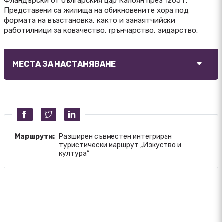
Фландърски от българския цар Калоян през 1205 г.
Представени са жилища на обикновените хора под
формата на възстановка, както и занаятчийски
работилници за ковачество, грънчарство, зидарство.
МЕСТА ЗА НАСТАНЯВАНЕ
Маршрути:
Разширен съвместен интегриран
туристически маршрут „Изкуство и
култура“