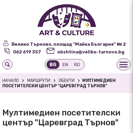
Велико Търново, площад "Майка България" № 2
062 619 357
obshtina@veliko-tarnovo.bg
BG
EN
RO
НАЧАЛО
МАРШРУТИ
ОБЕКТИ
МУЛТИМЕДИЕН
ПОСЕТИТЕЛСКИ ЦЕНТЪР "ЦАРЕВГРАД ТЪРНОВ"
Мултимедиен посетителски
център "Царевград Търнов"