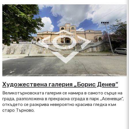
Художествена галерия „Борис Денев“
Великотърновската галерия се намира в самото сърце на
града, разположена в прекрасна сграда в парк „Асеневци”,
откъдето се разкрива невероятно красива гледка към
старо Търново.