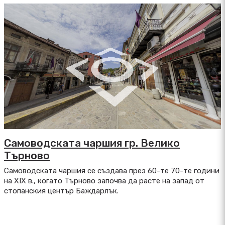
Самоводската чаршия гр. Велико
Търново
Самоводската чаршия се създава през 60-те 70-те години
на XIX в., когато Търново започва да расте на запад от
стопанския център Баждарлък.