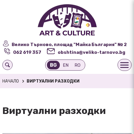
Велико Търново, площад "Майка България" № 2
062 619 357
obshtina@veliko-tarnovo.bg
BG
EN
RO
НАЧАЛО
ВИРТУАЛНИ РАЗХОДКИ
Виртуални разходки