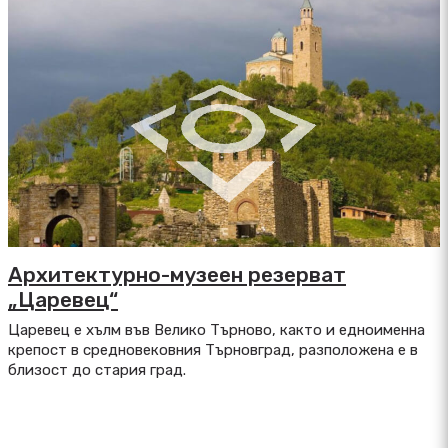
Архитектурно-музеен резерват
„Царевец“
Царевец е хълм във Велико Търново, както и едноименна
крепост в средновековния Търновград, разположена е в
близост до стария град.