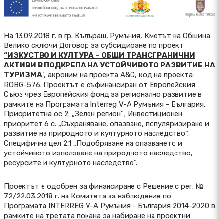
На 13.09.2018 г. в гр. Кълъраш, Румъния, Кметът на Община
Велико сключи Договор за субсидиране по проект
“ИЗКУСТВО И КУЛТУРА – ОБЩИ ТРАНСГРАНИЧНИ
АКТИВИ В ПОДКРЕПА НА УСТОЙЧИВОТО РАЗВИТИЕ НА
ТУРИЗМА
”, акроним на проекта A&C, код на проекта:
ROBG-576. Проектът е съфинансиран от Европейския
Съюз чрез Европейския фонд за регионално развитие в
рамките на Програмата Interreg V-A Румъния - България,
Приоритетна ос 2: „Зелен регион“; Инвестиционен
приоритет 6 с. „Съхраняване, опазване, популяризиране и
развитие на природното и културното наследство“.
Специфична цел 2.1 „Подобряване на опазването и
устойчивото използване на природното наследство,
ресурсите и културното наследство“.
Проектът е одобрен за финансиране с Решение с рег. №
72/22.03.2018 г. на Комитета за наблюдение по
Програмата INTERREG V-A Румъния - България 2014-2020 в
рамките на третата покана за набиране на проектни