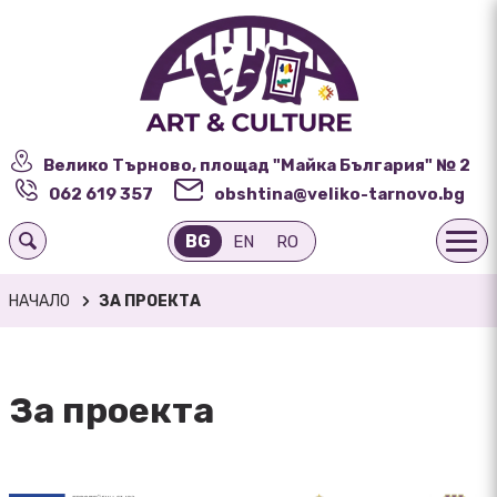
Велико Търново, площад "Майка България" № 2
062 619 357
obshtina@veliko-tarnovo.bg
BG
EN
RO
НАЧАЛО
ЗА ПРОЕКТА
За проекта