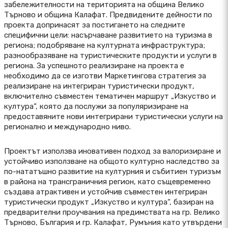
забележителности на територията на община Велико
Търново и община Калафат. Предвидените дейности по
проекта допринасят за постигането на следните
специфични цели: насърчаване развитието на туризма в
региона; подобряване на културната инфраструктура;
разнообразяване на туристическите продукти и услуги в
региона. За успешното реализиране на проекта е
необходимо да се изготви Маркетингова стратегия за
реализиране на интегриран туристически продукт,
включително съвместен тематичен маршрут „Изкуство и
култура“, която да послужи за популяризиране на
предоставяните нови интегрирани туристически услуги на
регионално и международно ниво.
Проектът използва иновативен подход за валоризиране и
устойчиво използване на общото културно наследство за
по-нататъшно развитие на културния и събитиен туризъм
в района на трансграничния регион, като същевременно
създава атрактивен и устойчив съвместен интегриран
туристически продукт „Изкуство и култура“, базиран на
предварителни проучвания на предимствата на гр. Велико
Търново, България и гр. Калафат, Румъния като утвърдени