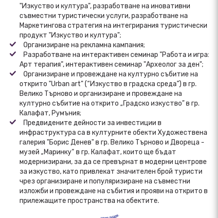
"Изкуство и култура", разработване на иновативни
съвместни туристически услуги, разработване на
Маркетингова стратегия на интегрирания туристически
продукт "Изкуство и култура";
Организиране на рекламна кампания;
Разработване на интерактивен семинар "Работа и игра:
Арт терапия", интерактивен семинар "Археолог за ден";
Организиране и провеждане на културно събитие на
открито "Urban art" (“Изкуство в градска среда”) в гр.
Велико Търново и организиране и провеждане на
културно събитие на открито „Градско изкуство” в гр.
Калафат, Румъния;
Предвидените дейности за инвестиции в
инфраструктура са в културните обекти Художествена
галерия "Борис Денев" в гр. Велико Търново и Двореца -
музей „Маринку“ в гр. Калафат, които ще бъдат
модернизирани, за да се превърнат в модерни центрове
за изкуство, като привлекат значителен брой туристи
чрез организиране и популяризиране на съвместни
изложби и провеждане на събития и прояви на открито в
прилежащите пространства на обектите.