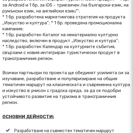
за Android и 1 бр. за iOS - триезичен /на български език, на
румънски език, на английски език/“;
* 1 бр. разработена маркетингова стратегия на продукта
„Изкуство и култура”; * 1 бр. проведена промоционална
кампания;
* 1 бр. разработен Каталог на нематериално културно
наследство, включен в продукт „Изкуство и култура”;
* 1 бр. разработен Календар на културните събития,
свързани с новия интегриран туристически продукт в
трансграничния регион.
Всички партньори по проекта ще обединят усилията си за
изучаване, разработване и популяризиране на общия
тематичен маршрут на класическата и съвременна култура
и изкуство в унисон с градска среда, за да се подобри
устойчивото развитие на туризма в трансграничния
регион.
ОСНОВНИ ДЕЙНОСТИ:
Разработване на съвместен тематичен маршрут