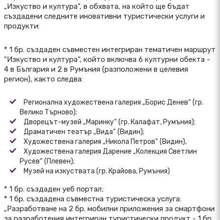
„Изкуство и култура“, в обхвата, на който ще бъдат
създадени следните иновативни туристически услуги и
продукти:
* 1 бр. създаден съвместен интегриран тематичен маршрут
“Изкуство и култура“, който включва 6 културни обекта -
4 в България и 2 в Румъния (разположени в целевия
регион), както следва:
Регионална художествена галерия „Борис Денев“ (гр.
Велико Търново);
Дворецът-музей „Маринку“ (гр. Калафат, Румъния);
Драматичен театър „Вида“ (Видин);
Художествена галерия „Никола Петров“ (Видин),
Художествена галерия Дарение „Колекция Светлин
Русев“ (Плевен);
Музей на изкуствата (гр. Крайова, Румъния)
* 1 бр. създаден уеб портал;
* 1 бр. създадена съвместна туристическа услуга:
„Разработване на 2 бр. мобилни приложения за смартфони
за разработения интегриран туристически продукт - 1 бр.